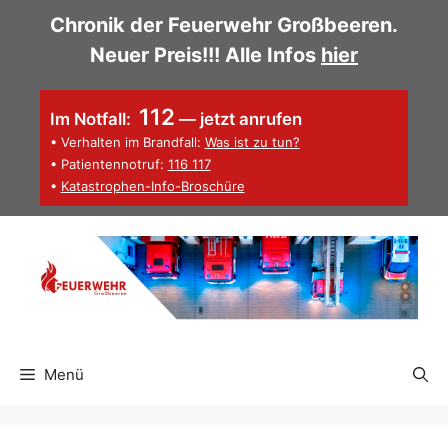
Zum
Chronik der Feuerwehr Großbeeren.
Inhalt
Neuer Preis!!! Alle Infos
hier
springen
112
Im Notfall:
— jetzt anrufen
• Verhalten im Brandfall:
Was ist zu tun?
• Patientennotruf:
116 117
•
Katastrophen-Info-Broschüre
Menü