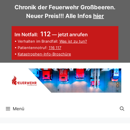
Zum
Chronik der Feuerwehr Großbeeren.
Inhalt
Neuer Preis!!! Alle Infos
hier
springen
112
Im Notfall:
— jetzt anrufen
• Verhalten im Brandfall:
Was ist zu tun?
• Patientennotruf:
116 117
•
Katastrophen-Info-Broschüre
Menü