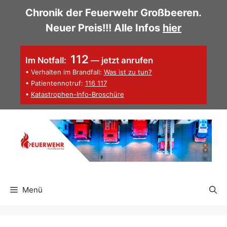
Zum
Chronik der Feuerwehr Großbeeren.
Inhalt
Neuer Preis!!! Alle Infos
hier
springen
112
Im Notfall:
— jetzt anrufen
• Verhalten im Brandfall:
Was ist zu tun?
• Patientennotruf:
116 117
•
Katastrophen-Info-Broschüre
Menü