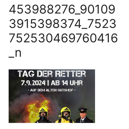
453988276_90109
3915398374_7523
752530469760416
_n