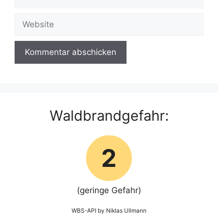
Mail-
Adresse
Website
Waldbrandgefahr:
2
(geringe Gefahr)
WBS-API by Niklas Ullmann