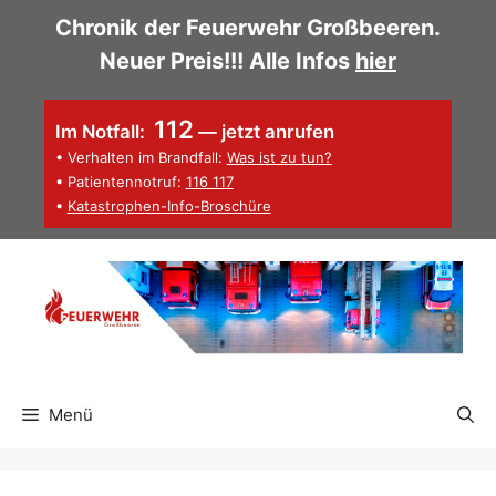
Zum
Chronik der Feuerwehr Großbeeren.
Inhalt
Neuer Preis!!! Alle Infos
hier
springen
112
Im Notfall:
— jetzt anrufen
• Verhalten im Brandfall:
Was ist zu tun?
• Patientennotruf:
116 117
•
Katastrophen-Info-Broschüre
Menü