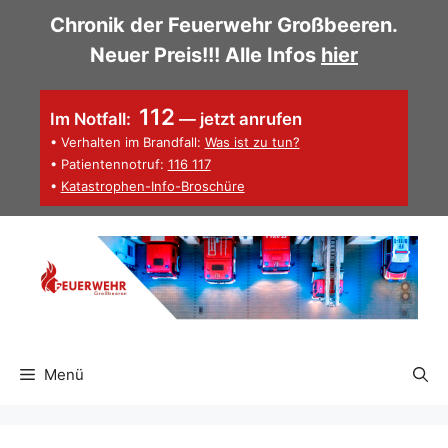
Zum
Chronik der Feuerwehr Großbeeren.
Inhalt
Neuer Preis!!! Alle Infos
hier
springen
112
Im Notfall:
— jetzt anrufen
• Verhalten im Brandfall:
Was ist zu tun?
• Patientennotruf:
116 117
•
Katastrophen-Info-Broschüre
Menü