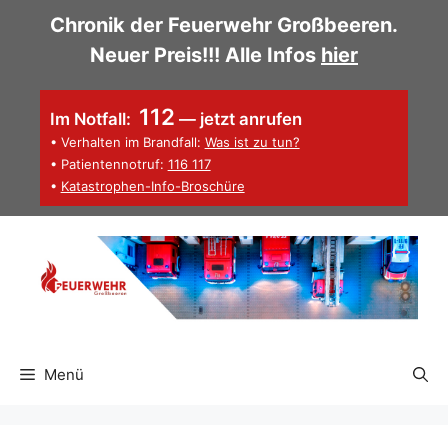
Zum
Chronik der Feuerwehr Großbeeren.
Inhalt
Neuer Preis!!! Alle Infos
hier
springen
112
Im Notfall:
— jetzt anrufen
• Verhalten im Brandfall:
Was ist zu tun?
• Patientennotruf:
116 117
•
Katastrophen-Info-Broschüre
Menü