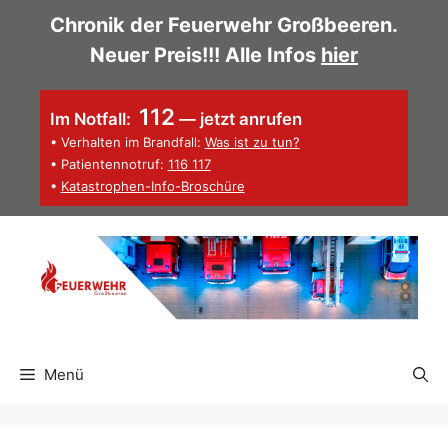
Zum
Chronik der Feuerwehr Großbeeren.
Inhalt
Neuer Preis!!! Alle Infos
hier
springen
112
Im Notfall:
— jetzt anrufen
• Verhalten im Brandfall:
Was ist zu tun?
• Patientennotruf:
116 117
•
Katastrophen-Info-Broschüre
Menü