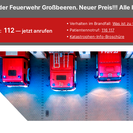
der Feuerwehr Großbeeren. Neuer Preis!!! Alle 
• Verhalten im Brandfall:
Was ist zu
112
• Patientennotruf:
116 117
l:
— jetzt anrufen
•
Katastrophen-Info-Broschüre