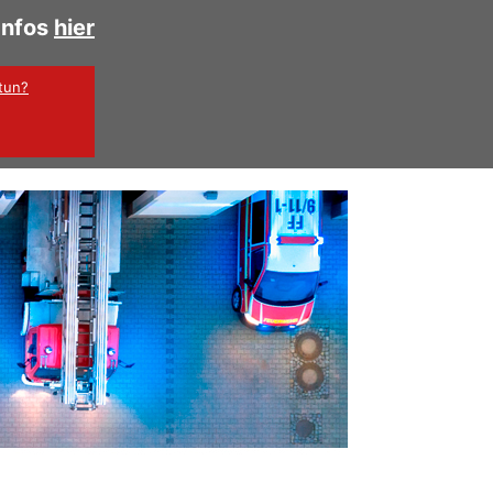
Infos
hier
 tun?